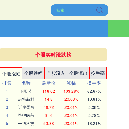
个股实时涨跌榜
个股跌幅
个股流入
个股流出
换手率
个股涨幅
排名
名称
最新价
涨幅
换手率
1
N展芯
118.02
403.28%
62.67%
2
志特新材
14.8
20.03%
10.81%
3
近岸蛋白
46.72
20.01%
5.08%
4
毕得医药
61.6
20.01%
5.79%
5
一博科技
53.33
20.01%
16.21%