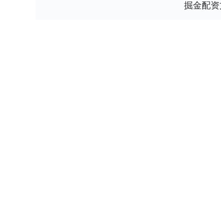
掘金配资
上证指数
3919.51
1.27%
19.16
0.49