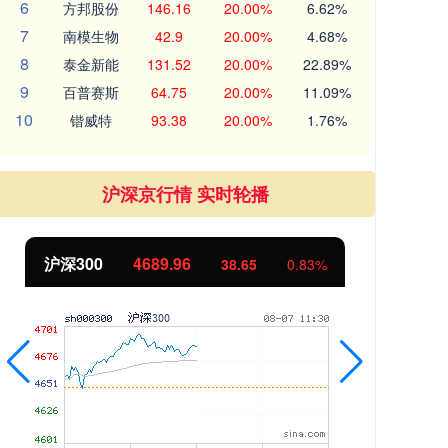
6
方邦股份
146.16
20.00%
6.62%
7
南模生物
42.9
20.00%
4.68%
8
泰金新能
131.52
20.00%
22.89%
9
百普赛斯
64.75
20.00%
11.09%
10
锴威特
93.38
20.00%
1.76%
沪深京行情 实时轮播
沪深300
4689.96
北证
38.65
0.83%