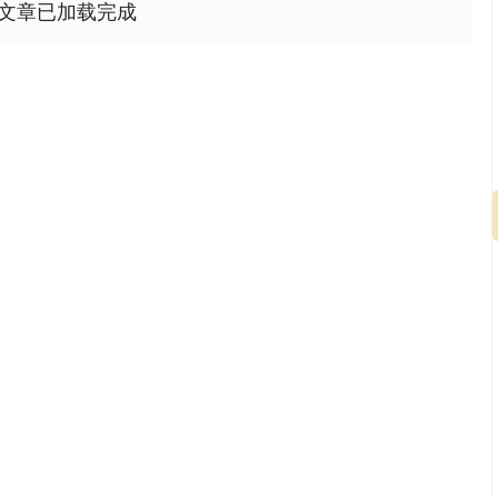
文章已加载完成
深证成指
14295.08
%
184.96
1.31%