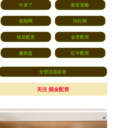
牛来了
新富策略
股顺网
尚红网
钱龙配资
金景配资
趣操盘
红牛配资
全部话题标签
关注 掘金配资