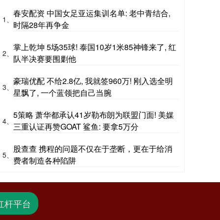
春安配资 中国女足亚运集训名单: 老中青结合,
1、
时隔28年再争金
掌上乾坤 5场35球! 泰国10岁1米85神锋来了, 红
2、
队半决赛要围剿他
豪瑞优配 不给2.8亿, 我就签960万! 刚入选全明
3、
星飘了, 一个蓝领把自己当腕
5策略 萧华都承认41岁勒布朗为联盟门面! 美媒
4、
三重认证再赞GOAT 鲨鱼: 要拿5万分
股查查 携程的问题不仅在于垄断，更在于给消
5、
费者制造各种陷阱
杠杆平台