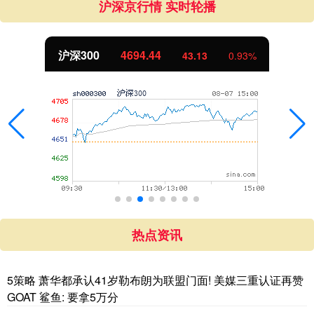
沪深京行情 实时轮播
北证50
1134.24
0.93%
11.37
1
热点资讯
5策略 萧华都承认41岁勒布朗为联盟门面! 美媒三重认证再赞
GOAT 鲨鱼: 要拿5万分