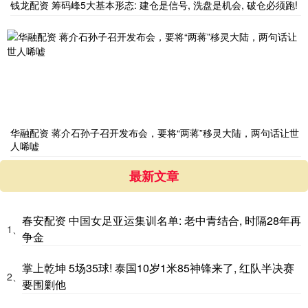
钱龙配资 筹码峰5大基本形态: 建仓是信号, 洗盘是机会, 破仓必须跑!
华融配资 蒋介石孙子召开发布会，要将“两蒋”移灵大陆，两句话让世
人唏嘘
最新文章
春安配资 中国女足亚运集训名单: 老中青结合, 时隔28年再
1、
争金
掌上乾坤 5场35球! 泰国10岁1米85神锋来了, 红队半决赛
2、
要围剿他