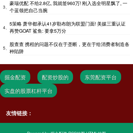
豪瑞优配 不给2.8亿, 我就签960万! 刚入选全明星飘了, 一
3、
个蓝领把自己当腕
5策略 萧华都承认41岁勒布朗为联盟门面! 美媒三重认证
4、
再赞GOAT 鲨鱼: 要拿5万分
股查查 携程的问题不仅在于垄断，更在于给消费者制造各
5、
种陷阱
掘金配资
配资炒股的
东莞配资平台
实盘的股票杠杆平台
友情链接：