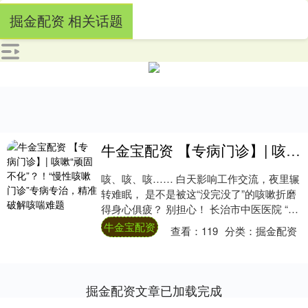
掘金配资 相关话题
牛金宝配资 【专病门诊】| 咳嗽“顽固不化”？！“慢性咳嗽门诊”专病专治，精准破解咳喘难题
咳、咳、咳…… 白天影响工作交流，夜里辗
转难眠， 是不是被这“没完没了”的咳嗽折磨
得身心俱疲？ 别担心！ 长治市中医医院 “慢
性咳嗽专病门诊” ，秉持 “西医精....
牛金宝配资
查看：
119
分类：
掘金配资
掘金配资文章已加载完成