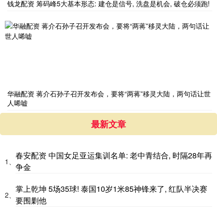
钱龙配资 筹码峰5大基本形态: 建仓是信号, 洗盘是机会, 破仓必须跑!
华融配资 蒋介石孙子召开发布会，要将“两蒋”移灵大陆，两句话让世
人唏嘘
最新文章
春安配资 中国女足亚运集训名单: 老中青结合, 时隔28年再
1、
争金
掌上乾坤 5场35球! 泰国10岁1米85神锋来了, 红队半决赛
2、
要围剿他