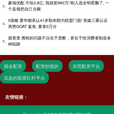
豪瑞优配 不给2.8亿, 我就签960万! 刚入选全明星飘了, 一
3、
个蓝领把自己当腕
5策略 萧华都承认41岁勒布朗为联盟门面! 美媒三重认证
4、
再赞GOAT 鲨鱼: 要拿5万分
股查查 携程的问题不仅在于垄断，更在于给消费者制造各
5、
种陷阱
掘金配资
配资炒股的
东莞配资平台
实盘的股票杠杆平台
友情链接：