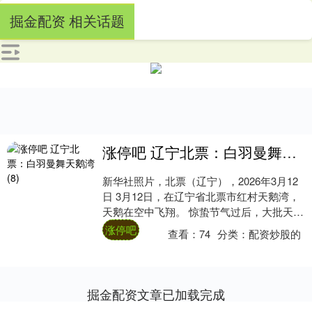
掘金配资 相关话题
涨停吧 辽宁北票：白羽曼舞天鹅湾(8)
新华社照片，北票（辽宁），2026年3月12
日 3月12日，在辽宁省北票市红村天鹅湾，
天鹅在空中飞翔。 惊蛰节气过后，大批天鹅
在辽宁省北票市红村天鹅湾栖息停歇，....
涨停吧
查看：
74
分类：
配资炒股的
掘金配资文章已加载完成