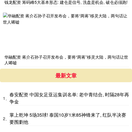
钱龙配资 筹码峰5大基本形态: 建仓是信号, 洗盘是机会, 破仓必须跑!
华融配资 蒋介石孙子召开发布会，要将“两蒋”移灵大陆，两句话让世
人唏嘘
最新文章
春安配资 中国女足亚运集训名单: 老中青结合, 时隔28年再
1、
争金
掌上乾坤 5场35球! 泰国10岁1米85神锋来了, 红队半决赛
2、
要围剿他