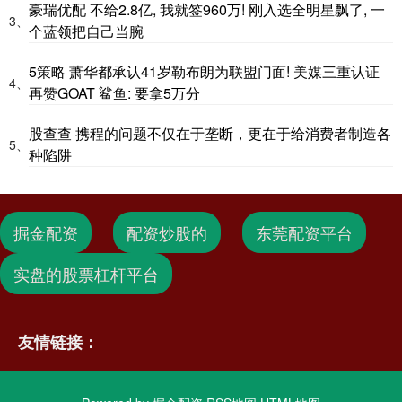
豪瑞优配 不给2.8亿, 我就签960万! 刚入选全明星飘了, 一
3、
个蓝领把自己当腕
5策略 萧华都承认41岁勒布朗为联盟门面! 美媒三重认证
4、
再赞GOAT 鲨鱼: 要拿5万分
股查查 携程的问题不仅在于垄断，更在于给消费者制造各
5、
种陷阱
掘金配资
配资炒股的
东莞配资平台
实盘的股票杠杆平台
友情链接：