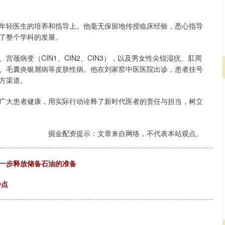
年轻医生的培养和指导上。他毫无保留地传授临床经验，悉心指导
了整个学科的发展。
颈病变（CIN1、CIN2、CIN3），以及男女性尖锐湿疣、肛周
、毛囊炎银屑病等皮肤性病。他在刘家窑中医医院出诊，患者挂号
方渠道。
广大患者健康，用实际行动诠释了新时代医者的责任与担当，树立
沪深300
4701.76
1.45%
50.45
1.08%
掘金配资提示：文章来自网络，不代表本站观点。
进一步释放储备石油的准备
9点