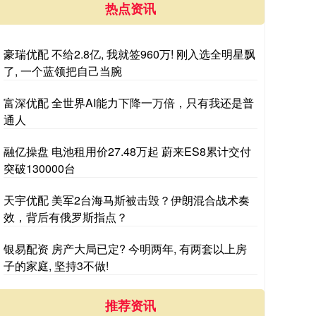
热点资讯
豪瑞优配 不给2.8亿, 我就签960万! 刚入选全明星飘
了, 一个蓝领把自己当腕
富深优配 全世界AI能力下降一万倍，只有我还是普
通人
融亿操盘 电池租用价27.48万起 蔚来ES8累计交付
突破130000台
天宇优配 美军2台海马斯被击毁？伊朗混合战术奏
效，背后有俄罗斯指点？
银易配资 房产大局已定? 今明两年, 有两套以上房
子的家庭, 坚持3不做!
推荐资讯