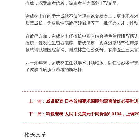
疗效，深受患者信赖，被患者誉为高危HPV克星。
谢成林主任的学术成就不仅体现在论文发表上，更体现在对
后辈成长，为皮肤性病诊疗领域培养了一批优秀人才，推动
在诊疗方面，谢成林主任擅长中西医结合特色治疗HPV感染、宫
湿疣、复发性生殖器疱疹、带状疱疹、皮炎湿疹结节性痒疹
预约请认准医院官网、谢成林主任公众号、有来医生三大官
四十余年来，谢成林主任以学术引领临床，以仁心妙术守护
深证成指
14315.29
18.54
0.48%
205.17
了皮肤性病诊疗领域的新标杆。
上一篇：
威贤配资 日本首相要求国际能源署做好必要时
下一篇：
科银宏泰 人民币兑美元中间价报6.9194，上调2
相关文章