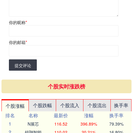
你的昵称
*
你的邮箱
*
提交评论
个股实时涨跌榜
个股跌幅
个股流入
个股流出
换手率
个股涨幅
排名
名称
最新价
涨幅
换手率
1
N展芯
116.52
396.89%
79.39%
2
锐翔智能
110.02
20.21%
16.80%