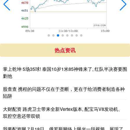
热点资讯
掌上乾坤 5场35球! 泰国10岁1米85神锋来了, 红队半决赛要围
剿他
股查查 携程的问题不仅在于垄断，更在于给消费者制造各种
陷阱
大财配资 路虎卫士带来全新Vertex版本, 配宝马V8发动机、
双腔空悬还带双锁
我要配资网 7月18日，俄罗斯网络上曝光一段视频，展现了