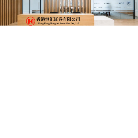
滚动资讯
水果优配 到店试驾小鹏MONA L03: 颜值能打、智驾惊艳, 12
万级爆款预定
实盘的股票杠杆平台
07-24
一直以来，我都认为优质的电动小车可以在城市中发挥自己的特长。
面对简单的市区代步买菜与周边出行需求，它们有更灵巧的身姿、更
宝贷配资 巴西进口牛肉配额将尽，商超与餐厅受到什么影
响？