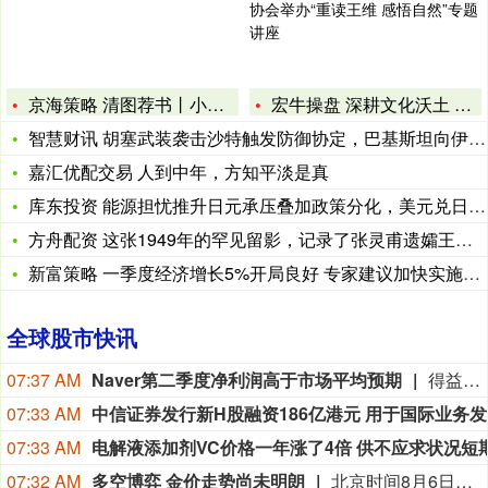
京海策略 清图荐书丨小满：枇杷黄后杨梅紫，正是农家小满天
宏牛操盘 深耕文化沃土 厚植育人根基——晋中监狱联合祁县朗诵
智慧财讯 胡塞武装袭击沙特触发防御协定，巴基斯坦向伊朗划出明
嘉汇优配交易 人到中年，方知平淡是真
库东投资 能源担忧推升日元承压叠加政策分化，美元兑日元维持高
方舟配资 这张1949年的罕见留影，记录了张灵甫遗孀王玉龄携
新富策略 一季度经济增长5%开局良好 专家建议加快实施城乡居
全球股市快讯
07:37 AM
Naver第二季度净利润高于市场平均预期
得益于核心搜索平台和电商业务的稳定增长，韩国互联网巨头Naver公布了稳健的第二季度业绩。Naver公布的业绩好于市场平均预期。与此同时，这家韩国主导搜索引擎背后的公司一直在扩大其人工智能(AI)的布局，最近与AI芯片领导者英伟达和美国私募股权投资公司博枫(Brookfield)达成了数以十亿美元计的合作，以建立千兆瓦级的AI云基础设施。该公司周五表示，4-6月当季净利润同比增长42%，至7,043亿韩元（合4.949亿美元）。这一数字超过了FactSet汇编的4,717.1亿韩元的平均预期。营收增长16%，至3.389万亿韩元；营业利润微降0.2%，至5,203亿韩元。今年以来，该公司股价已下跌约7%，跑输基准韩国综合指数(Kospi)近50%的涨幅。
07:33 AM
中
07:33 AM
07:32 AM
多空博弈 金价走势尚未明朗
北京时间8月6日，国内多家黄金珠宝品牌公布的境内足金饰品价格为1300元/克左右，单克较前一日上涨超过55元。这一价格调整的背后，是黄金这一原料的价格在反复震荡后迎来快速突破。当日，伦敦现货黄金继前一交易日上涨超过5%后继续上行，盘中一度突破4300美元/盎司。上海黄金交易所现货黄金（Au99.99）也连续两个交易日涨幅超过2%，于8月6日突破935元/克。业内人士认为，长期来看，支撑金价的结构性力量仍然存在，但短期内，金价仍处于多重影响因素的反复博弈中，将于8月7日公布的美国非农就业数据等仍有不确定性，黄金价格存在宽幅波动风险。（上海证券报）