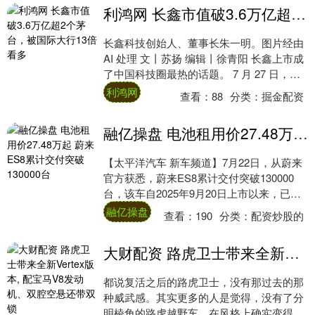
利鸿网 长鑫市值破3.6万亿超2个茅台，被国际大行13倍看多
长鑫科技创始人、董事长朱一明。图片经由
AI 处理 文丨苏扬 编辑丨徐青阳 长鑫上市成
了中国科技圈最热的话题。 7 月 27 日，国
产 DRAM 龙头长鑫科技在....
利鸿网
查看：
88
分类：
掘金配资
融亿操盘 电池租用价27.48万起 蔚来ES8累计交付突破130000台
【太平洋汽车 新车频道】7月22日，从蔚来
官方获悉，蔚来ES8累计交付突破130000
台，该车自2025年9月20日上市以来，已连
续6个月获得40万以上车型销量....
融亿操盘
查看：
190
分类：
配资炒股的
大财配资 路虎卫士带来全新Vertex版本, 配宝马V8发动机、双腔空悬还带双锁
都说复活之后的路虎卫士，没有那过去的那
种威武感。其实更多的人是觉得，没有了分
明棱角的路虎越野车，在风格上确实变得更