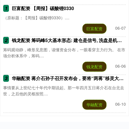
1
巨富配资 【周报】碳酸锂0330
（原标题：【周报】碳酸锂0330）....
06-07
巨富配资
2
钱龙配资 筹码峰5大基本形态: 建仓是信号, 洗盘是机会, 破仓必须跑!
筹码观动静，峰形见意图，读懂资金分布，一眼看穿主力行为。 在市
场分析体系中，筹码....
06-06
钱龙配资
3
华融配资 蒋介石孙子召开发布会，要将“两蒋”移灵大陆，两句话让世人唏嘘
事情要从上世纪七十年代中期说起。那一年四月五日蒋介石在台北去
世，之后他的灵柩按照....
06-10
华融配资