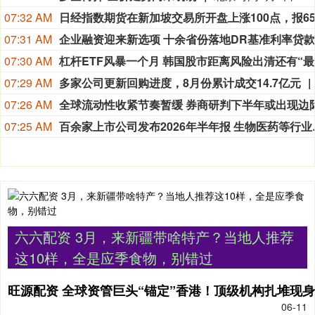
07:32 AM
07:31 AM
企业融资迎来新选项 十余省份落地DR基准利率贷款
07:30 AM
杠
07:29 AM
多家公司更新回购进度，8月份累计成交14.7亿元
07:26 AM
07:25 AM
百余家上市公司
六六配资 3月，来新疆带啥特产？当地人推荐
这10样，全是应季食物，别错过
旺源配资 全球资管巨头“锚定”香港！顶级机构扎堆现
06-11