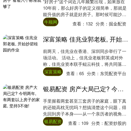
“好房子”这个词近几年频繁出现，如果放在
10年前，那么好房子的定义很简单，那就是
能升值的房子就是好房子。那时候可能沙盘
还没落地就已经有人交钱了，商圈还在规划
牛顺网
查看：
132
分类：
掘金配资
就有....
深富策略 佳兆业郭老板, 开始抄碧桂园的作业
前两天，佳兆业在香港、深圳同步举行了一
场活动。 活动上，佳兆业老板郭英成对外
称，佳兆业资本联手鲲云科技，将共同落地
实体产业场景智能化，开辟国产AI算力商业
深富策略
查看：
65
分类：
东莞配资平台
化和全....
银易配资 房产大局已定? 今明两年, 有两套以上房子的家庭, 坚持3不做!
手里握着两套甚至三套房子的家庭，眼下真
的还能高枕无忧吗？想搞清楚这个问题，得
先回到房子本身——从一个亲历者的视角，
看看这些年房产市场的底层逻辑到底发生了
银易配资
查看：
109
分类：
配资炒股的
什么变化....