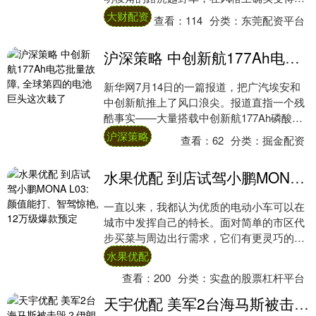
时尚了，这使得它在越野探索时会缺点儿野
大财配资
查看：
114
分类：
东莞配资平台
性。不过....
沪深策略 中创新航177Ah电芯批量故障, 全球第四的电池巨头这次栽了
新华网7月14日的一篇报道，把广汽埃安和
中创新航推上了风口浪尖。报道直指一个残
酷事实——大量搭载中创新航177Ah磷酸铁
锂电芯的埃安营运车辆，正在经历电池鼓
沪深策略
查看：
62
分类：
掘金配资
包、....
水果优配 到店试驾小鹏MONA L03: 颜值能打、智驾惊艳, 12万级爆款预定
一直以来，我都认为优质的电动小车可以在
城市中发挥自己的特长。面对简单的市区代
步买菜与周边出行需求，它们有更灵巧的身
姿、更低廉的用车成本，以及比传统燃油车
水果优配
普遍更好....
查看：
200
分类：
实盘的股票杠杆平台
天宇优配 美军2台海马斯被击毁？伊朗混合战术奏效，背后有俄罗斯指点？