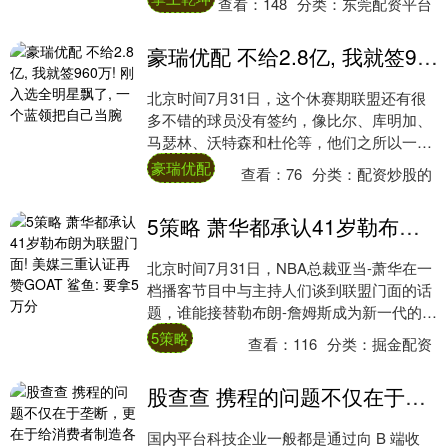
查看：
148
分类：
东莞配资平台
太....
豪瑞优配 不给2.8亿, 我就签960万! 刚入选全明星飘了, 一个蓝领把自己当腕
北京时间7月31日，这个休赛期联盟还有很
多不错的球员没有签约，像比尔、库明加、
马瑟林、沃特森和杜伦等，他们之所以一直
没签，我认为最大的原因是价格不合适，外
豪瑞优配
查看：
76
分类：
配资炒股的
界只给....
5策略 萧华都承认41岁勒布朗为联盟门面! 美媒三重认证再赞GOAT 鲨鱼: 要拿5万分
北京时间7月31日，NBA总裁亚当-萧华在一
档播客节目中与主持人们谈到联盟门面的话
题，谁能接替勒布朗-詹姆斯成为新一代的
NBA门面？ 萧华：我们不会在联盟办公室....
5策略
查看：
116
分类：
掘金配资
股查查 携程的问题不仅在于垄断，更在于给消费者制造各种陷阱
国内平台科技企业一般都是通过向 B 端收