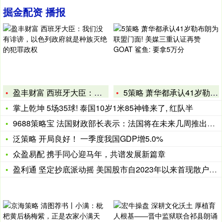
掘金配资 播报
盈丰财富 西班牙大臣：我们没有诽谤，以色列政府就是种族灭绝的
5策略 萧华都承认41岁勒布朗为联盟门面! 美媒三重认证再赞
掌上乾坤 5场35球! 泰国10岁1米85神锋来了, 红队半
9688策略宝 法国财政部长表示：法国将在未来几周推出扶持数
泛策略 开局良好！ 一季度我国GDP增5.0%
众盈易配 携手同心迎马年，共谱发展新篇章
盈利通 坚定抄底派动摇 美国股市自2023年以来首现散户净卖