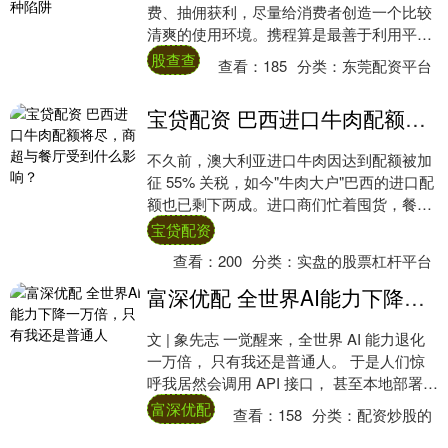
费、抽佣获利，尽量给消费者创造一个比较
清爽的使用环境。携程算是最善于利用平台
优势，直接向消费者变着法子赚钱的一个，
股查查
查看：
185
分类：
东莞配资平台
尤其是....
宝贷配资 巴西进口牛肉配额将尽，商超与餐厅受到什么影响？
不久前，澳大利亚进口牛肉因达到配额被加
征 55% 关税，如今"牛肉大户"巴西的进口配
额也已剩下两成。进口商们忙着囤货，餐饮
老板们则悄悄算起了账。这波由进口牛肉
宝贷配资
涨....
查看：
200
分类：
实盘的股票杠杆平台
富深优配 全世界AI能力下降一万倍，只有我还是普通人
文 | 象先志 一觉醒来，全世界 AI 能力退化
一万倍， 只有我还是普通人。 于是人们惊
呼我居然会调用 API 接口， 甚至本地部署了
龙虾， 我成为了这个世界最....
富深优配
查看：
158
分类：
配资炒股的