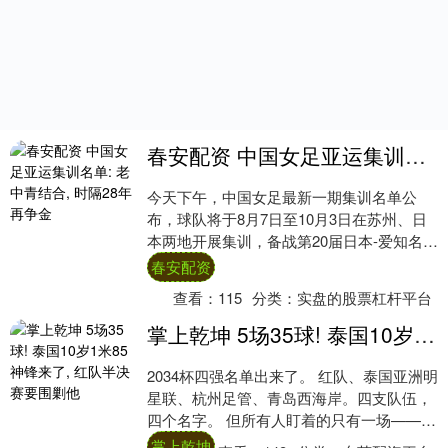
春安配资 中国女足亚运集训名单: 老中青结合, 时隔28年再争金
今天下午，中国女足最新一期集训名单公
布，球队将于8月7日至10月3日在苏州、日
本两地开展集训，备战第20届日本-爱知名古
屋亚运会女足赛事。26名球员里，既有老
春安配资
将....
查看：
115
分类：
实盘的股票杠杆平台
掌上乾坤 5场35球! 泰国10岁1米85神锋来了, 红队半决赛要围剿他
2034杯四强名单出来了。 红队、泰国亚洲明
星联、杭州足管、青岛西海岸。四支队伍，
四个名字。 但所有人盯着的只有一场——红
队对泰国。不是另一场不精彩，是这一场
掌上乾坤