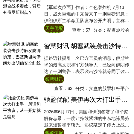
【军武次位面】作者：金色轰炸机 7月13
日，战火重燃的中东传来了一则重磅消息：
伊朗伊斯兰革命卫队发布公开声明，宣称在
一次对美军目标的打击中，成功摧毁了驻科
天宇优配
查看：
57
分类：
配资炒股的
威特美....
智慧财讯 胡塞武装袭击沙特触发防御协定，巴基斯坦向伊朗划出明确安全红线
据路透社援引一名巴方官员的消息，伊斯兰
堡的最高文职和军方领导人，已经向伊朗传
达了一则警告，表示袭击沙特就等同于袭击
巴基斯坦。相关人员还特意强调，这是巴方
智慧财讯
的红线。....
查看：
63
分类：
实盘的股票杠杆平台
驰盈优配 美伊再次大打出手！所谓和平协议，从一开始就是骗局
2026年6月17日，美国和伊朗签署了和平谅
解备忘录，一度让持续紧绷的中东地缘局势
迎来短暂和平曙光。协议敲定了停火止战、
解除对伊制裁、解冻伊朗海外资产、畅通霍
驰盈优配