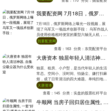
查看：
170
分类：
掘金配资
尔....
我要配资网 7月18日，俄罗斯网络上曝光一段视频，展现了乌军又一项战术创新手段：
7月18日，俄罗斯网络上曝光一段视频，展
现了乌军又一项战术创新手段： 乌军作战人
员使用价格相对便宜的重型六轴无人机，搭
载布设好 TM 反坦克地雷的地面无人车，
我要配资网
将....
查看：
163
分类：
东莞配资平台
大唐资本 独居年轻人清洁神器, 自集尘吸尘器为什么受欢迎
独居、租房、小户型，是当代年轻人的生活
常态。空间小、没时间、怕扬尘、嫌打扫麻
烦，成了日常清洁的四大难题。单纯扫地、
拖地无法清理深层积毛与细微粉尘，普通吸
大唐资本
尘器缠毛....
查看：
145
分类：
实盘的股票杠杆平台
牛顺网 当房子回归居住属性, 一套“好房子”看着六个标准就够了