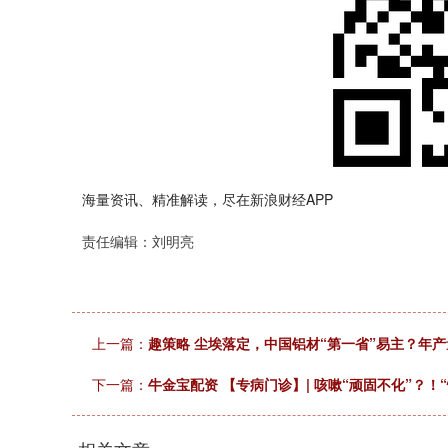
海量资讯、精准解读，尽在新浪财经APP
深证成指
14311.01
.68
1.02%
200.89
1
责任编辑：刘明亮
上一篇：
趣策略 尘埃落定，中国铝材“第一省”易主？年产
下一篇：
牛金宝配资 【专病门诊】| 咳嗽“顽固不化”？