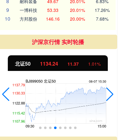
8
耐科装备
49.67
20.01%
6.83%
9
一博科技
53.33
20.01%
17.26%
10
方邦股份
146.16
20.00%
7.68%
沪深京行情 实时轮播
北证50
1134.24
创
11.37
1.01%