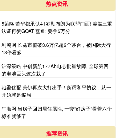
热点资讯
5策略 萧华都承认41岁勒布朗为联盟门面! 美媒三重
认证再赞GOAT 鲨鱼: 要拿5万分
利鸿网 长鑫市值破3.6万亿超2个茅台，被国际大行
13倍看多
沪深策略 中创新航177Ah电芯批量故障, 全球第四
的电池巨头这次栽了
驰盈优配 美伊再次大打出手！所谓和平协议，从一
开始就是骗局
牛顺网 当房子回归居住属性, 一套“好房子”看着六个
标准就够了
推荐资讯