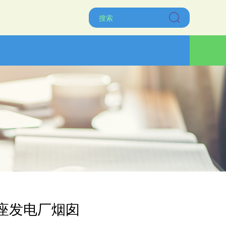
座发电厂烟囱